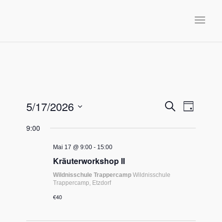
Veransta
Veranst
5/17/2026
Suche
Tag
Ansicht
Suche
Datum
Navigat
9:00
und
wählen.
Ansichten
Mai 17 @ 9:00
-
15:00
Kräuterworkshop II
Navigatio
Wildnisschule Trappercamp
Wildnisschule
Trappercamp, Etzdorf
€40