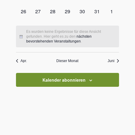
Veranstaltungen,
Veranstaltungen,
Veranstaltungen,
Veranstaltungen,
Veranstaltungen,
Veranstaltungen,
Veranstaltu
0
0
0
0
0
0
0
26
27
28
29
30
31
1
Veranstaltungen,
Veranstaltungen,
Veranstaltungen,
Veranstaltungen,
Veranstaltungen,
Veranstaltungen,
Veranstaltu
Es wurden keine Ergebnisse für diese Ansicht
gefunden. Hier geht es zu den
nächsten
bevorstehenden Veranstaltungen
.
Apr.
Dieser Monat
Juni
Kalender abonnieren