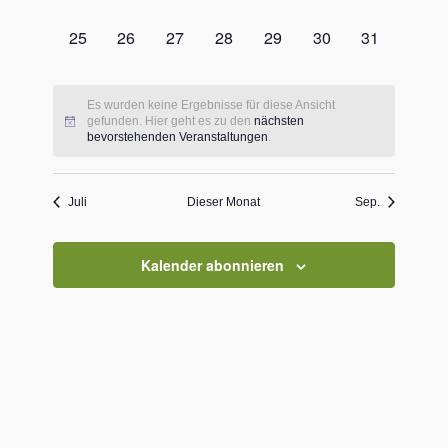
Veranstaltungen,
Veranstaltungen,
Veranstaltungen,
Veranstaltungen,
Veranstaltungen,
Veranstaltungen,
Veranstaltu
0
0
0
0
0
0
0
25
26
27
28
29
30
31
Veranstaltungen,
Veranstaltungen,
Veranstaltungen,
Veranstaltungen,
Veranstaltungen,
Veranstaltungen,
Veranstaltu
Es wurden keine Ergebnisse für diese Ansicht
gefunden. Hier geht es zu den
nächsten
bevorstehenden Veranstaltungen
.
Juli
Dieser Monat
Sep.
Kalender abonnieren